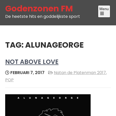
Skip
Godenzonen FM
Menu
to
De heetste hits en goddelijkste sport
content
Open
the
main
menu
TAG:
ALUNAGEORGE
NOT ABOVE LOVE
FEBRUARI 7, 2017
Natan de Platenman 2017
,
POP