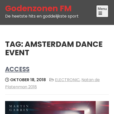
Skip
Godenzonen FM
Menu
to
De heetste hits en goddelijkste sport
content
Open
the
main
menu
TAG:
AMSTERDAM DANCE
EVENT
ACCESS
OKTOBER 18, 2018
ELECTRONIC
,
Natan de
Platenman 2018