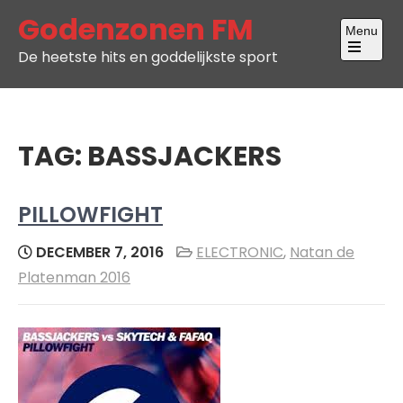
Skip
Godenzonen FM
Menu
to
De heetste hits en goddelijkste sport
content
Open
the
main
menu
TAG:
BASSJACKERS
PILLOWFIGHT
DECEMBER 7, 2016
ELECTRONIC
,
Natan de
Platenman 2016