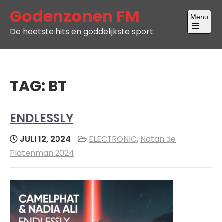
Skip
Godenzonen FM
Menu
to
De heetste hits en goddelijkste sport
content
Open
the
main
menu
TAG:
BT
ENDLESSLY
JULI 12, 2024
ELECTRONIC
,
Natan de
Platenman 2024