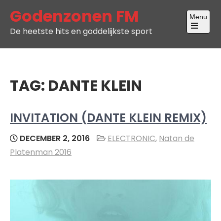
Skip
Godenzonen FM
Menu
to
De heetste hits en goddelijkste sport
content
Open
the
main
menu
TAG:
DANTE KLEIN
INVITATION (DANTE KLEIN REMIX)
DECEMBER 2, 2016
ELECTRONIC
,
Natan de
Platenman 2016