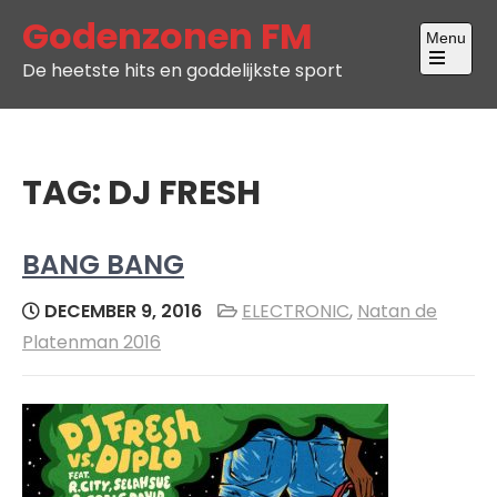
Skip
Godenzonen FM
Menu
to
De heetste hits en goddelijkste sport
content
Open
the
main
menu
TAG:
DJ FRESH
BANG BANG
DECEMBER 9, 2016
ELECTRONIC
,
Natan de
Platenman 2016