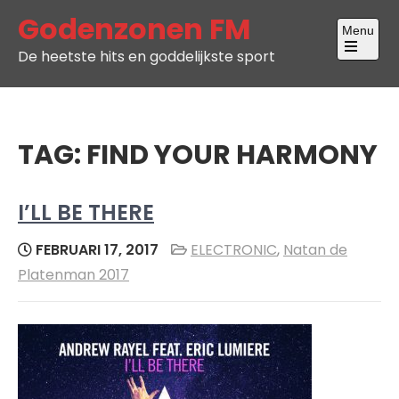
Skip
Godenzonen FM
Menu
to
De heetste hits en goddelijkste sport
content
Open
the
main
menu
TAG:
FIND YOUR HARMONY
I’LL BE THERE
FEBRUARI 17, 2017
ELECTRONIC
,
Natan de
Platenman 2017