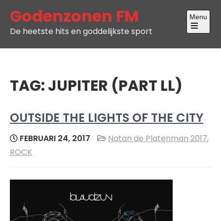
Skip
Godenzonen FM
Menu
to
De heetste hits en goddelijkste sport
content
Open
the
main
menu
TAG:
JUPITER (PART LL)
OUTSIDE THE LIGHTS OF THE CITY
FEBRUARI 24, 2017
Natan de Platenman 2017
,
ROCK