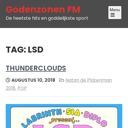
Skip
Godenzonen FM
Menu
to
De heetste hits en goddelijkste sport
content
Open
the
main
menu
TAG:
LSD
THUNDERCLOUDS
AUGUSTUS 10, 2018
Natan de Platenman
2018
,
POP