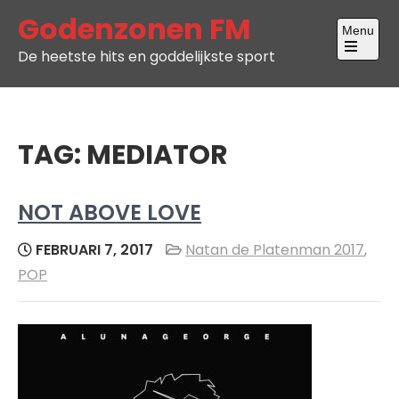
Skip
Godenzonen FM
Menu
to
De heetste hits en goddelijkste sport
content
Open
the
main
menu
TAG:
MEDIATOR
NOT ABOVE LOVE
FEBRUARI 7, 2017
Natan de Platenman 2017
,
POP