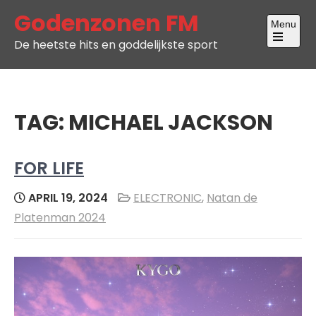
Skip
Godenzonen FM
Menu
to
De heetste hits en goddelijkste sport
content
Open
the
main
menu
TAG:
MICHAEL JACKSON
FOR LIFE
APRIL 19, 2024
ELECTRONIC
,
Natan de
Platenman 2024