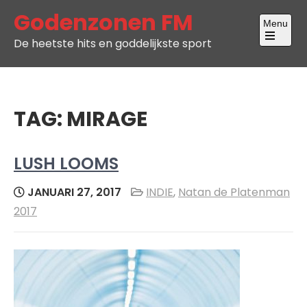
Skip
Godenzonen FM
Menu
to
De heetste hits en goddelijkste sport
content
Open
the
main
menu
TAG:
MIRAGE
LUSH LOOMS
JANUARI 27, 2017
INDIE
,
Natan de Platenman
2017