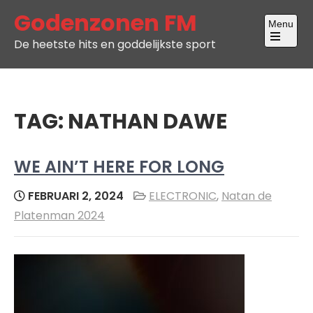
Skip
Godenzonen FM
Menu
to
De heetste hits en goddelijkste sport
content
Open
the
main
menu
TAG:
NATHAN DAWE
WE AIN’T HERE FOR LONG
FEBRUARI 2, 2024
ELECTRONIC
,
Natan de
Platenman 2024