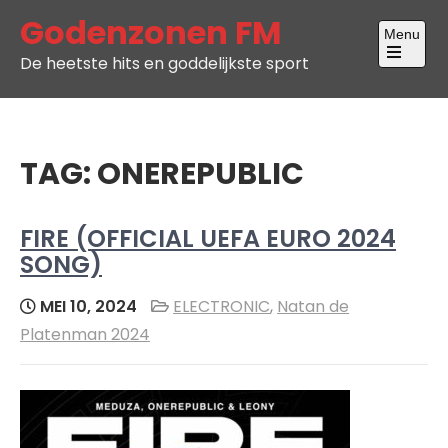
Skip
Godenzonen FM
Menu
to
De heetste hits en goddelijkste sport
content
Open
the
main
menu
TAG:
ONEREPUBLIC
FIRE (OFFICIAL UEFA EURO 2024
SONG)
MEI 10, 2024
ELECTRONIC
,
Natan de
Platenman 2024