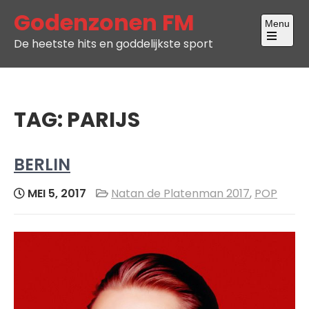
Skip
Godenzonen FM
Menu
to
De heetste hits en goddelijkste sport
content
Open
the
main
menu
TAG:
PARIJS
BERLIN
MEI 5, 2017
Natan de Platenman 2017
,
POP