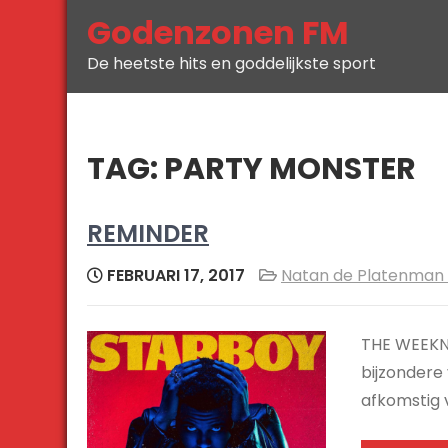
Skip
Godenzonen FM
to
De heetste hits en goddelijkste sport
content
TAG:
PARTY MONSTER
REMINDER
FEBRUARI 17, 2017
Natan de Platenman 
THE WEEKND
bijzondere
afkomstig 