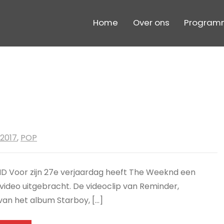
Home
Over ons
Program
2017
,
POP
 Voor zijn 27e verjaardag heeft The Weeknd een
 video uitgebracht. De videoclip van Reminder,
van het album Starboy, […]