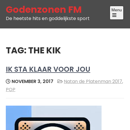
Skip
Godenzonen FM
Menu
to
De heetste hits en goddelijkste sport
content
Open
the
main
menu
TAG:
THE KIK
IK STA KLAAR VOOR JOU
NOVEMBER 3, 2017
Natan de Platenman 2017
,
POP