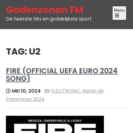
Skip
Godenzonen FM
Menu
to
De heetste hits en goddelijkste sport
content
Open
the
main
menu
TAG:
U2
FIRE (OFFICIAL UEFA EURO 2024
SONG)
MEI 10, 2024
ELECTRONIC
,
Natan de
Platenman 2024