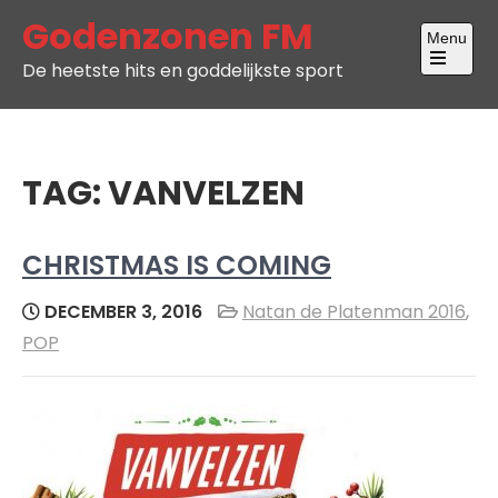
Skip
Godenzonen FM
Menu
to
De heetste hits en goddelijkste sport
content
Open
the
main
menu
TAG:
VANVELZEN
CHRISTMAS IS COMING
DECEMBER 3, 2016
Natan de Platenman 2016
,
POP