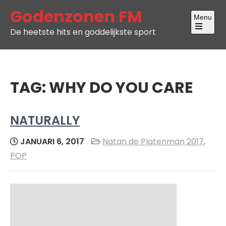
Skip
Godenzonen FM
Menu
to
De heetste hits en goddelijkste sport
content
Open
the
main
menu
TAG:
WHY DO YOU CARE
NATURALLY
JANUARI 6, 2017
Natan de Platenman 2017
,
POP