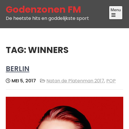
Skip
Godenzonen FM
Menu
to
De heetste hits en goddelijkste sport
content
Open
the
main
menu
TAG:
WINNERS
BERLIN
MEI 5, 2017
Natan de Platenman 2017
,
POP