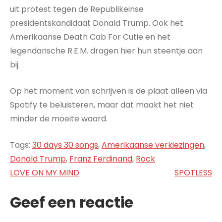
uit protest tegen de Republikeinse
presidentskandidaat Donald Trump. Ook het
Amerikaanse Death Cab For Cutie en het
legendarische R.E.M. dragen hier hun steentje aan
bij.
Op het moment van schrijven is de plaat alleen via
Spotify te beluisteren, maar dat maakt het niet
minder de moeite waard.
Tags:
30 days 30 songs
,
Amerikaanse verkiezingen
,
Donald Trump
,
Franz Ferdinand
,
Rock
Bericht
LOVE ON MY MIND
SPOTLESS
navigatie
Geef een reactie