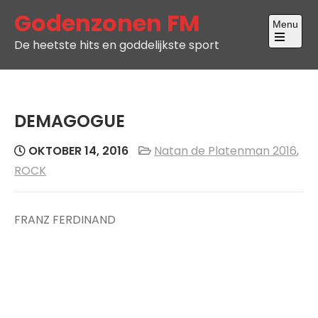
Skip
Godenzonen FM
Menu
to
De heetste hits en goddelijkste sport
content
Open
the
main
menu
DEMAGOGUE
OKTOBER 14, 2016
Natan de Platenman 2016
,
ROCK
FRANZ FERDINAND