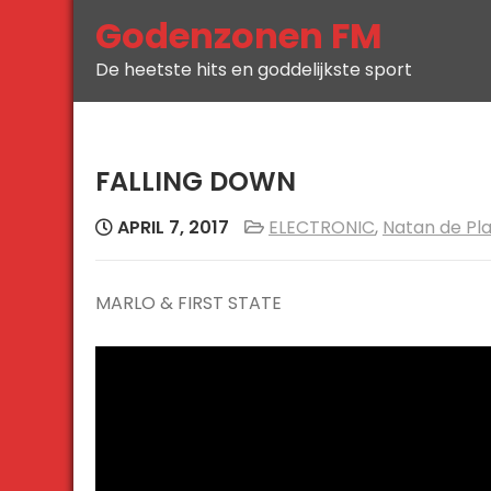
Skip
Godenzonen FM
to
De heetste hits en goddelijkste sport
content
FALLING DOWN
APRIL 7, 2017
ELECTRONIC
,
Natan de Pl
MARLO & FIRST STATE