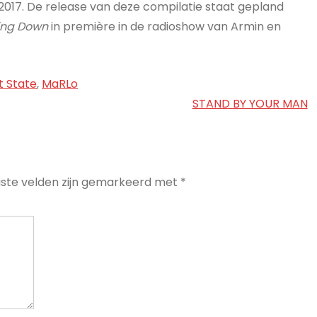
 2017. De release van deze compilatie staat gepland
ling Down
in première in de radioshow van Armin en
st State
,
MaRLo
STAND BY YOUR MAN
iste velden zijn gemarkeerd met
*