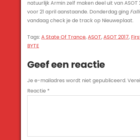
natuurlijk Armin zelf maken deel uit van ASOT
voor 21 april aanstaande. Donderdag ging
Fal
vandaag check je de track op Nieuweplaat.
Tags:
A State Of Trance
,
ASOT
,
ASOT 2017
,
Fir
Bericht
BYTE
navigatie
Geef een reactie
Je e-mailadres wordt niet gepubliceerd.
Vere
Reactie
*