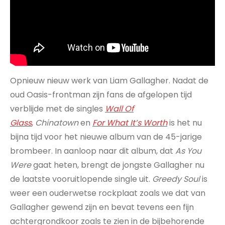
Opnieuw nieuw werk van Liam Gallagher. Nadat de
oud Oasis-frontman zijn fans de afgelopen tijd
verblijde met de singles
Wall Of
Glass
,
Chinatown
en
For What It’s Worth
is het nu
bijna tijd voor het nieuwe album van de 45-jarige
brombeer. In aanloop naar dit album, dat
As You
Were
gaat heten, brengt de jongste Gallagher nu
de laatste vooruitlopende single uit.
Greedy Soul
is
weer een ouderwetse rockplaat zoals we dat van
Gallagher gewend zijn en bevat tevens een fijn
achtergrondkoor zoals te zien in de bijbehorende