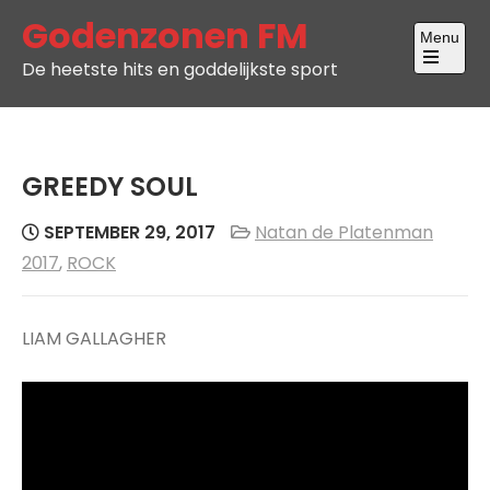
Skip
Godenzonen FM
Menu
to
De heetste hits en goddelijkste sport
content
Open
the
main
menu
GREEDY SOUL
SEPTEMBER 29, 2017
Natan de Platenman
2017
,
ROCK
LIAM GALLAGHER