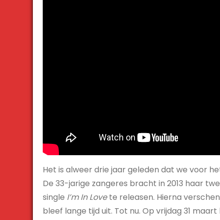
Het is alweer drie jaar geleden dat we voor h
De 33-jarige zangeres bracht in 2013 haar t
single
I’m In Love
te releasen. Hierna versche
bleef lange tijd uit. Tot nu. Op vrijdag 31 m