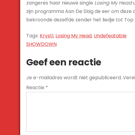
zangeres haar nieuwe single
Losing My Head
u
zijn programma Aan De Slag de eer om deze a
bekroonde dezelfde zender het liedje tot Top 
Tags:
Krystl
,
Losing My Head
,
Undefeatable
Bericht
SHOWDOWN
navigatie
Geef een reactie
Je e-mailadres wordt niet gepubliceerd.
Vere
Reactie
*