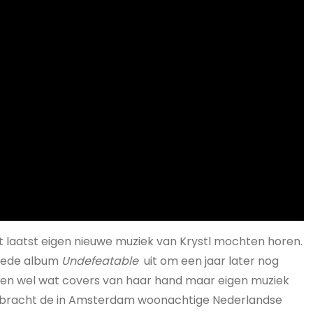
et laatst eigen nieuwe muziek van Krystl mochten horen.
weede album
Undefeatable
uit om een jaar later nog
nen wel wat covers van haar hand maar eigen muziek
aart bracht de in Amsterdam woonachtige Nederlandse