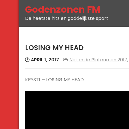
Skip
Godenzonen FM
to
De heetste hits en goddelijkste sport
content
LOSING MY HEAD
APRIL 1, 2017
Natan de Platenman 2017
KRYSTL – LOSING MY HEAD