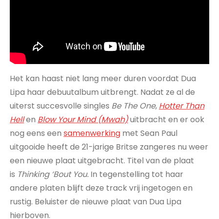
Het kan haast niet lang meer duren voordat Dua
Lipa haar debuutalbum uitbrengt. Nadat ze al de
uiterst succesvolle singles
Be The One
,
Hotter Than
Hell
en
Blow Your Mind (Mwah)
uitbracht en er ook
nog eens een
samenwerking
met Sean Paul
uitgooide heeft de 21-jarige Britse zangeres nu weer
een nieuwe plaat uitgebracht. Titel van de plaat
is
Thinking ‘Bout You.
In tegenstelling tot haar
andere platen blijft deze track vrij ingetogen en
rustig. Beluister de nieuwe plaat van Dua Lipa
hierboven.