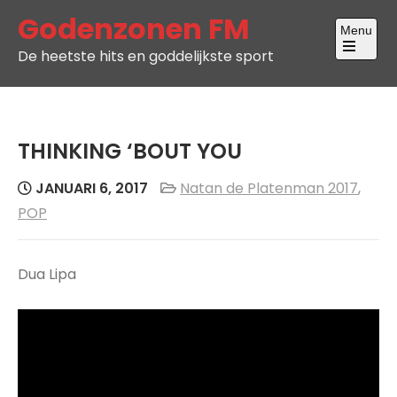
Skip
Godenzonen FM
Menu
to
De heetste hits en goddelijkste sport
content
Open
the
main
menu
THINKING ‘BOUT YOU
JANUARI 6, 2017
Natan de Platenman 2017
,
POP
Dua Lipa