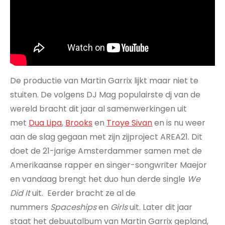
De productie van Martin Garrix lijkt maar niet te
stuiten. De volgens DJ Mag populairste dj van de
wereld bracht dit jaar al samenwerkingen uit
met
Dua Lipa
,
Brooks
en
Troye Sivan
en is nu weer
aan de slag gegaan met zijn zijproject AREA21. Dit
doet de 21-jarige Amsterdammer samen met de
Amerikaanse rapper en singer-songwriter Maejor
en vandaag brengt het duo hun derde single
We
Did It
uit. Eerder bracht ze al de
nummers
Spaceships
en
Girls
uit. Later dit jaar
staat het debuutalbum van Martin Garrix gepland,