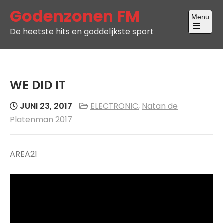
Skip
Godenzonen FM
Menu
to
De heetste hits en goddelijkste sport
content
Open
the
main
menu
WE DID IT
JUNI 23, 2017
ELECTRONIC
,
Natan de
Platenman 2017
AREA21