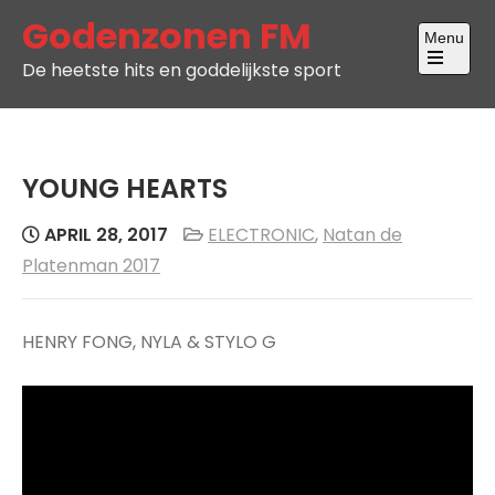
Skip
Godenzonen FM
Menu
to
De heetste hits en goddelijkste sport
content
Open
the
main
menu
YOUNG HEARTS
APRIL 28, 2017
ELECTRONIC
,
Natan de
Platenman 2017
HENRY FONG, NYLA & STYLO G