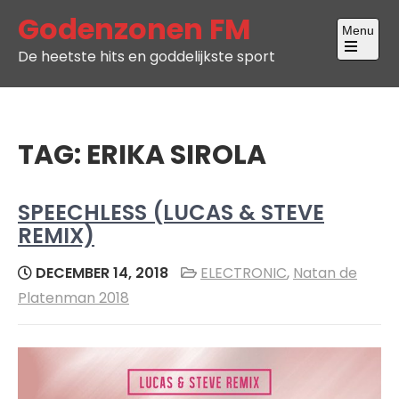
Skip
Godenzonen FM
Menu
to
De heetste hits en goddelijkste sport
content
Open
the
main
menu
TAG:
ERIKA SIROLA
SPEECHLESS (LUCAS & STEVE
REMIX)
DECEMBER 14, 2018
ELECTRONIC
,
Natan de
Platenman 2018