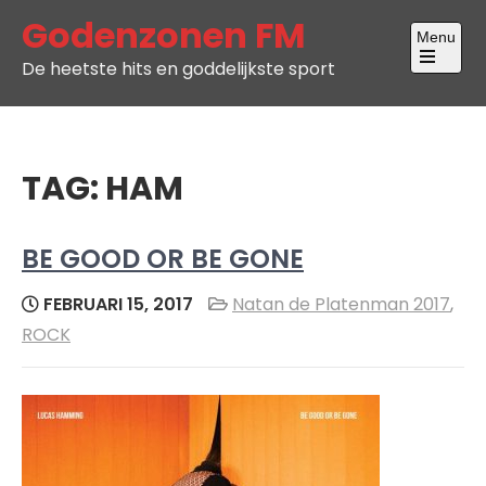
Skip
Godenzonen FM
Menu
to
De heetste hits en goddelijkste sport
content
Open
the
main
menu
TAG:
HAM
BE GOOD OR BE GONE
FEBRUARI 15, 2017
Natan de Platenman 2017
,
ROCK