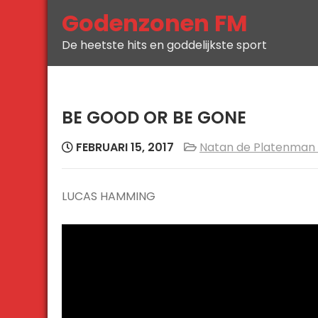
Skip
Godenzonen FM
to
De heetste hits en goddelijkste sport
content
BE GOOD OR BE GONE
FEBRUARI 15, 2017
Natan de Platenman 
LUCAS HAMMING