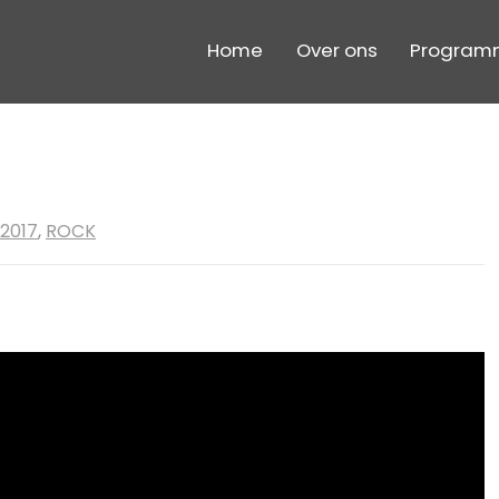
Home
Over ons
Program
2017
,
ROCK