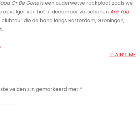
Good Or Be Gone
is een ouderwetse rockplaat zoals we
de opvolger van het in december verschenen
Are You
e clubtour die de band langs Rotterdam, Groningen,
t.
s
IT AIN’T ME
iste velden zijn gemarkeerd met
*