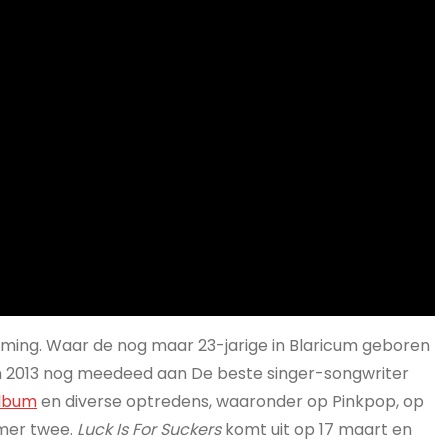
ming. Waar de nog maar 23-jarige in Blaricum geboren
2013 nog meedeed aan De beste singer-songwriter
lbum
en diverse optredens, waaronder op Pinkpop, op
mmer twee.
Luck Is For Suckers
komt uit op 17 maart en