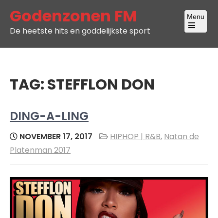
Skip
Godenzonen FM
Menu
to
De heetste hits en goddelijkste sport
content
Open
the
main
menu
TAG:
STEFFLON DON
DING-A-LING
NOVEMBER 17, 2017
HIPHOP | R&B
,
Natan de
Platenman 2017