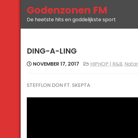
Skip
Godenzonen FM
to
De heetste hits en goddelijkste sport
content
DING-A-LING
NOVEMBER 17, 2017
HIPHOP | R&B
,
Natan
STEFFLON DON FT. SKEPTA