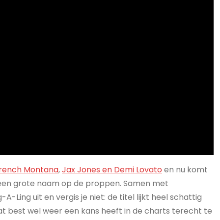
rench Montana
,
Jax Jones en Demi Lovato
en nu komt
 een grote naam op de proppen. Samen met
ing uit en vergis je niet: de titel lijkt heel schattig
t best wel weer een kans heeft in de charts terecht te