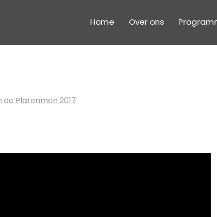
Home
Over ons
Program
 de Platenman 2017