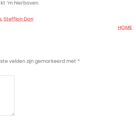
kt ‘m hierboven.
s
,
Stefflon Don
HOME
iste velden zijn gemarkeerd met
*