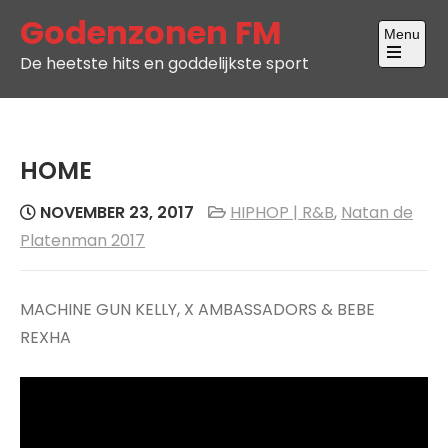
Skip
Godenzonen FM
Menu
to
De heetste hits en goddelijkste sport
content
Open
the
main
menu
HOME
NOVEMBER 23, 2017
HIPHOP | R&B
,
Natan de
Platenman 2017
MACHINE GUN KELLY, X AMBASSADORS & BEBE
REXHA