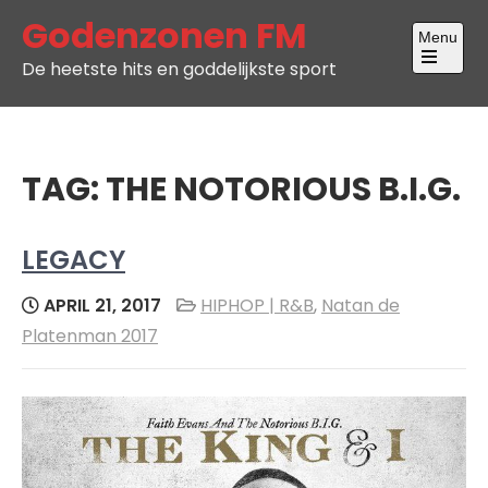
Skip
Godenzonen FM
Menu
to
De heetste hits en goddelijkste sport
content
Open
the
main
menu
TAG:
THE NOTORIOUS B.I.G.
LEGACY
APRIL 21, 2017
HIPHOP | R&B
,
Natan de
Platenman 2017