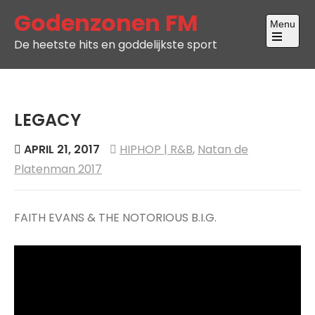
Skip
Godenzonen FM
Menu
to
De heetste hits en goddelijkste sport
content
Open
the
main
menu
LEGACY
APRIL 21, 2017
HIPHOP | R&B
,
Natan de
Platenman 2017
FAITH EVANS & THE NOTORIOUS B.I.G.