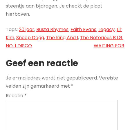
steentje aan bijdragen. Je checkt de plaat
hierboven.
Tags:
20 jaar
,
Busta Rhymes
,
Faith Evans
,
Legacy
,
Lil’
Kim
,
Snoop Dogg
,
The King And I
,
The Notorious B.I.G.
Bericht
NO. 1 DISCO
WAITING FOR
navigatie
Geef een reactie
Je e-mailadres wordt niet gepubliceerd.
Vereiste
velden zijn gemarkeerd met
*
Reactie
*