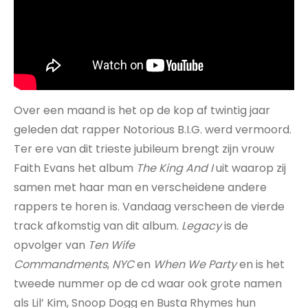
Over een maand is het op de kop af twintig jaar
geleden dat rapper Notorious B.I.G. werd vermoord.
Ter ere van dit trieste jubileum brengt zijn vrouw
Faith Evans het album
The King And I
uit waarop zij
samen met haar man en verscheidene andere
rappers te horen is. Vandaag verscheen de vierde
track afkomstig van dit album.
Legacy
is de
opvolger van
Ten Wife
Commandments
,
NYC
en
When We Party
en is het
tweede nummer op de cd waar ook grote namen
als Lil’ Kim, Snoop Dogg en Busta Rhymes hun